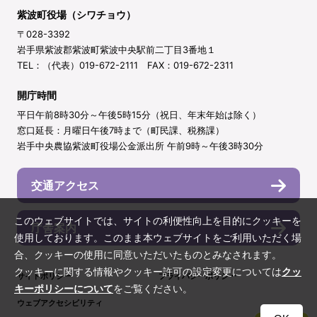
紫波町役場（シワチョウ）
〒028-3392
岩手県紫波郡紫波町紫波中央駅前二丁目3番地１
TEL：（代表）019-672-2111 FAX：019-672-2311
開庁時間
平日午前8時30分～午後5時15分（祝日、年末年始は除く）
窓口延長：月曜日午後7時まで（町民課、税務課）
岩手中央農協紫波町役場公金派出所 午前9時～午後3時30分
交通アクセス
このウェブサイトでは、サイトの利便性向上を目的にクッキーを
庁舎案内
使用しております。このまま本ウェブサイトをご利用いただく場
合、クッキーの使用に同意いただいたものとみなされます。
クッキーに関する情報やクッキー許可の設定変更については
クッ
サイトポリシー
プライバシーポリシー
キーポリシーについて
をご覧ください。
ウェブアクセシビリティ