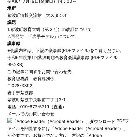
令和6年7月19日(金曜日）14：00～
場所
紫波町情報交流館 大スタジオ
議題
1.紫波町教育大綱（第２期）の改訂について
2.再発防止「岩手モデル」について
議事録
※会議内容は、下記の議事録(PDFファイル)をご覧ください。
令和6年度第1回紫波町総合教育会議議事録 (PDFファイル:
99.2KB)
この記事に関するお問い合わせ先
教育総務課 教育総務係
〒028-3392
岩手県紫波郡
紫波町紫波中央駅前二丁目3-1
電話：019-672-5219（直通）
メールでのお問い合わせ
PDFフ
ァイルを閲覧するには「Adobe Reader（Acrobat Reader）」
が必要です。お持ちでない方は、左記の「Adobe