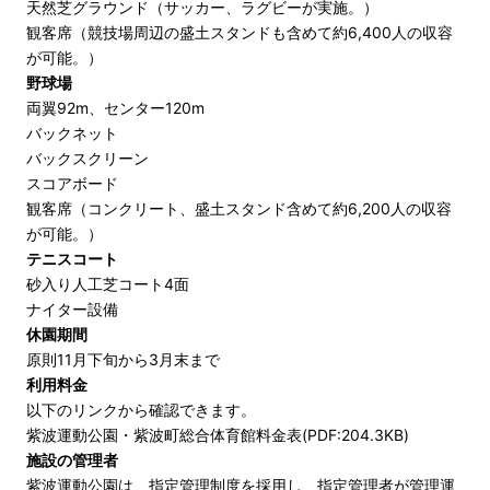
天然芝グラウンド（サッカー、ラグビーが実施。）
観客席（競技場周辺の盛土スタンドも含めて約6,400人の収容
が可能。）
野球場
両翼92m、センター120m
バックネット
バックスクリーン
スコアボード
観客席（コンクリート、盛土スタンド含めて約6,200人の収容
が可能。）
テニスコート
砂入り人工芝コート4面
ナイター設備
休園期間
原則11月下旬から3月末まで
利用料金
以下のリンクから確認できます。
紫波運動公園・紫波町総合体育館料金表(PDF:204.3KB)
施設の管理者
紫波運動公園は、指定管理制度を採用し、指定管理者が管理運