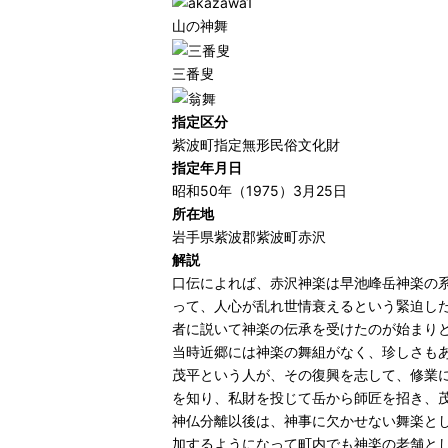
山の神舞
三番叟
指定区分
紫波町指定無形民俗文化財
指定年月日
昭和50年（1975）3月25日
所在地
岩手県紫波郡紫波町赤沢
解説
口伝によれば、赤沢神楽は早池峰岳神楽の系
って、人心が乱れ世情衰えるという緊迫し
者に説いて神楽の伝承を受けたのが始まり
当時近郷には神楽の舞組がなく、珍しさも
茂平という人が、その復興を志して、修業
を知り、私財を投じて岳から師匠を招き、
神仏分離以後は、神事に欠かせない舞楽と
加するようになって町内でも神楽の老舗と