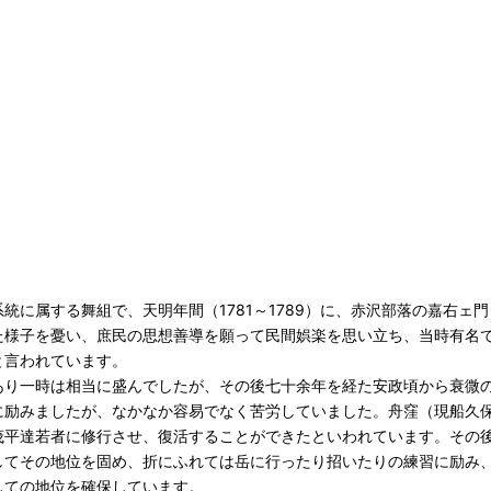
統に属する舞組で、天明年間（1781～1789）に、赤沢部落の嘉右ェ
た様子を憂い、庶民の思想善導を願って民間娯楽を思い立ち、当時有名
と言われています。
あり一時は相当に盛んでしたが、その後七十余年を経た安政頃から衰微
に励みましたが、なかなか容易でなく苦労していました。舟窪（現船久
茂平達若者に修行させ、復活することができたといわれています。その
してその地位を固め、折にふれては岳に行ったり招いたりの練習に励み
しての地位を確保しています。