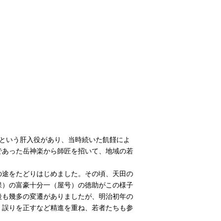
門という肝入役があり、当時続いた飢饉によ
であった岳神楽から師匠を招いて、地域の若
の途をたどりはじめました。その頃、天田の
保）の富豪十分一（屋号）の徳助がこの様子
後も幾多の変遷がありましたが、明治初年の
、誤りを正すなど精進を重ね、若者たちも参