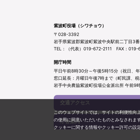
紫波町役場（シワチョウ）
〒028-3392
岩手県紫波郡紫波町紫波中央駅前二丁目3番
TEL：（代表）019-672-2111 FAX：019-6
開庁時間
平日午前8時30分～午後5時15分（祝日、
窓口延長：月曜日午後7時まで（町民課、税
岩手中央農協紫波町役場公金派出所 午前9時
交通アクセス
このウェブサイトでは、サイトの利便性向
の使用に同意いただいたものとみなされま
庁舎案内
クッキーに関する情報やクッキー許可の設