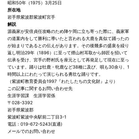
昭和50年（1975）3月25日
所在地
岩手県紫波郡紫波町宮手
解説
源義家が安倍貞任攻略のため陣ケ岡に立ち寄った際に、義家軍
の道案内をして勝利に導いたと言われる大鹿を真似て踊ったの
が始まりであるとの伝えがあります。その後幾多の盛衰を繰り
返し明治29年（1896）に至って煙山村耳取から師匠を招いて
伝承を受け、宮手の野村氏を座元として再発足して現在に至っ
ています。踊りは牡鹿・牝鹿など38種に及び、唄も30余り、1
時間以上にわたって演じられる勇壮な踊りです。
（紫波町教育委員会1997『わたしたちの文化財』より）
この記事に関するお問い合わせ先
生涯学習課 生涯学習係
〒028-3392
岩手県紫波郡
紫波町紫波中央駅前二丁目3-1
電話：019-672-5243(直通)
メールでのお問い合わせ