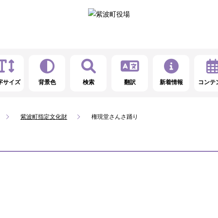
字サイズ
背景色
検索
翻訳
新着情報
コンテ
紫波町指定文化財
権現堂さんさ踊り