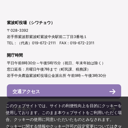
紫波町役場（シワチョウ）
〒028-3392
岩手県紫波郡紫波町紫波中央駅前二丁目3番地１
TEL：（代表）019-672-2111 FAX：019-672-2311
開庁時間
平日午前8時30分～午後5時15分（祝日、年末年始は除く）
窓口延長：月曜日午後7時まで（町民課、税務課）
岩手中央農協紫波町役場公金派出所 午前9時～午後3時30分
交通アクセス
このウェブサイトでは、サイトの利便性向上を目的にクッキーを
庁舎案内
使用しております。このまま本ウェブサイトをご利用いただく場
合、クッキーの使用に同意いただいたものとみなされます。
クッキーに関する情報やクッキー許可の設定変更については
クッ