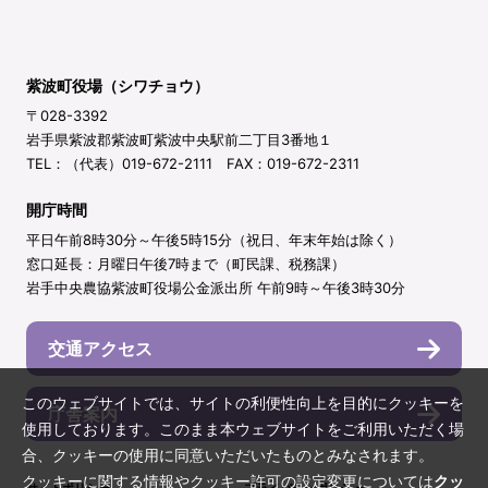
紫波町役場（シワチョウ）
〒028-3392
岩手県紫波郡紫波町紫波中央駅前二丁目3番地１
TEL：（代表）019-672-2111 FAX：019-672-2311
開庁時間
平日午前8時30分～午後5時15分（祝日、年末年始は除く）
窓口延長：月曜日午後7時まで（町民課、税務課）
岩手中央農協紫波町役場公金派出所 午前9時～午後3時30分
交通アクセス
このウェブサイトでは、サイトの利便性向上を目的にクッキーを
庁舎案内
使用しております。このまま本ウェブサイトをご利用いただく場
合、クッキーの使用に同意いただいたものとみなされます。
クッキーに関する情報やクッキー許可の設定変更については
クッ