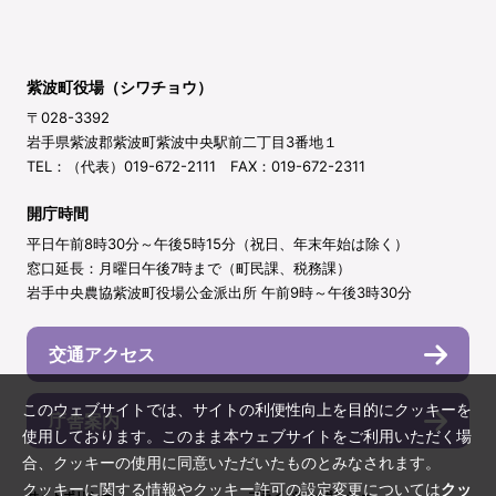
紫波町役場（シワチョウ）
〒028-3392
岩手県紫波郡紫波町紫波中央駅前二丁目3番地１
TEL：（代表）019-672-2111 FAX：019-672-2311
開庁時間
平日午前8時30分～午後5時15分（祝日、年末年始は除く）
窓口延長：月曜日午後7時まで（町民課、税務課）
岩手中央農協紫波町役場公金派出所 午前9時～午後3時30分
交通アクセス
このウェブサイトでは、サイトの利便性向上を目的にクッキーを
庁舎案内
使用しております。このまま本ウェブサイトをご利用いただく場
合、クッキーの使用に同意いただいたものとみなされます。
クッキーに関する情報やクッキー許可の設定変更については
クッ