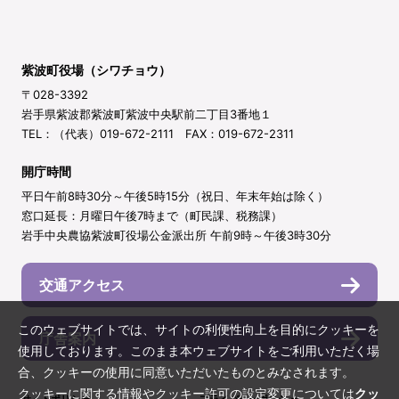
紫波町役場（シワチョウ）
〒028-3392
岩手県紫波郡紫波町紫波中央駅前二丁目3番地１
TEL：（代表）019-672-2111 FAX：019-672-2311
開庁時間
平日午前8時30分～午後5時15分（祝日、年末年始は除く）
窓口延長：月曜日午後7時まで（町民課、税務課）
岩手中央農協紫波町役場公金派出所 午前9時～午後3時30分
交通アクセス
このウェブサイトでは、サイトの利便性向上を目的にクッキーを
庁舎案内
使用しております。このまま本ウェブサイトをご利用いただく場
合、クッキーの使用に同意いただいたものとみなされます。
クッキーに関する情報やクッキー許可の設定変更については
クッ