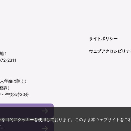
サイトポリシー
ウェブアクセシビリテ
地１
72-2311
年末年始は除く）
務課）
～午後3時30分
上を目的にクッキーを使用しております。このまま本ウェブサイトをご
す。