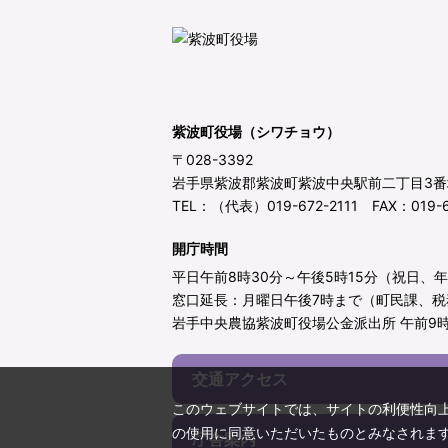
紫波町役場（シワチョウ）
〒028-3392
岩手県紫波郡紫波町紫波中央駅前二丁目3番
TEL：（代表）019-672-2111 FAX：019-6
開庁時間
平日午前8時30分～午後5時15分（祝日、
窓口延長：月曜日午後7時まで（町民課、税
岩手中央農協紫波町役場公金派出所 午前9時
交通アクセス
このウェブサイトでは、サイトの利便性向
の使用に同意いただいたものとみなされま
庁舎案内