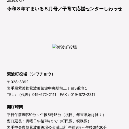
2026.07.17
令和８年すまいる８月号／子育て応援センターしわっせ
紫波町役場（シワチョウ）
〒028-3392
岩手県紫波郡紫波町紫波中央駅前二丁目3番地１
TEL：（代表）019-672-2111 FAX：019-672-2311
開庁時間
平日午前8時30分～午後5時15分（祝日、年末年始は除く）
窓口延長：月曜日午後7時まで（町民課、税務課）
岩手中央農協紫波町役場公金派出所 午前9時～午後3時30分