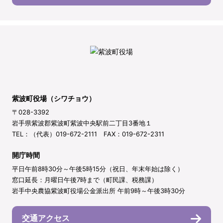
紫波町役場（シワチョウ）
〒028-3392
岩手県紫波郡紫波町紫波中央駅前二丁目3番地１
TEL：（代表）019-672-2111 FAX：019-672-2311
開庁時間
平日午前8時30分～午後5時15分（祝日、年末年始は除く）
窓口延長：月曜日午後7時まで（町民課、税務課）
岩手中央農協紫波町役場公金派出所 午前9時～午後3時30分
交通アクセス