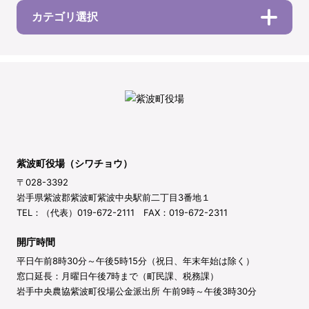
カテゴリ選択
紫波町役場（シワチョウ）
〒028-3392
岩手県紫波郡紫波町紫波中央駅前二丁目3番地１
TEL：（代表）019-672-2111 FAX：019-672-2311
開庁時間
平日午前8時30分～午後5時15分（祝日、年末年始は除く）
窓口延長：月曜日午後7時まで（町民課、税務課）
岩手中央農協紫波町役場公金派出所 午前9時～午後3時30分