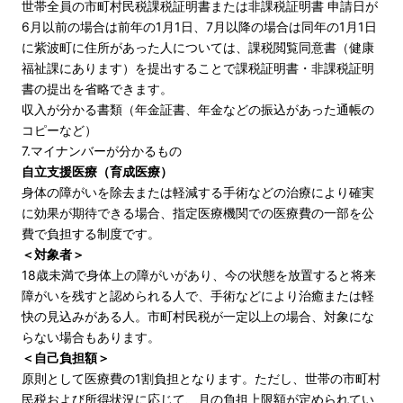
世帯全員の市町村民税課税証明書または非課税証明書 申請日が
6月以前の場合は前年の1月1日、7月以降の場合は同年の1月1日
に紫波町に住所があった人については、課税閲覧同意書（健康
福祉課にあります）を提出することで課税証明書・非課税証明
書の提出を省略できます。
収入が分かる書類（年金証書、年金などの振込があった通帳の
コピーなど）
7.マイナンバーが分かるもの
自立支援医療（育成医療）
身体の障がいを除去または軽減する手術などの治療により確実
に効果が期待できる場合、指定医療機関での医療費の一部を公
費で負担する制度です。
＜対象者＞
18歳未満で身体上の障がいがあり、今の状態を放置すると将来
障がいを残すと認められる人で、手術などにより治癒または軽
快の見込みがある人。市町村民税が一定以上の場合、対象にな
らない場合もあります。
＜自己負担額＞
原則として医療費の1割負担となります。ただし、世帯の市町村
民税および所得状況に応じて、月の負担上限額が定められてい