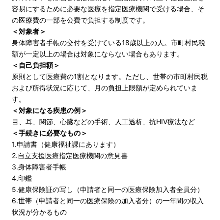
容易にするために必要な医療を指定医療機関で受ける場合、そ
の医療費の一部を公費で負担する制度です。
＜対象者＞
身体障害者手帳の交付を受けている18歳以上の人。市町村民税
額が一定以上の場合は対象にならない場合もあります。
＜自己負担額＞
原則として医療費の1割となります。ただし、世帯の市町村民税
および所得状況に応じて、月の負担上限額が定められていま
す。
＜対象になる疾患の例＞
目、耳、関節、心臓などの手術、人工透析、抗HIV療法など
＜手続きに必要なもの＞
1.申請書（健康福祉課にあります）
2.自立支援医療指定医療機関の意見書
3.身体障害者手帳
4.印鑑
5.健康保険証の写し（申請者と同一の医療保険加入者全員分）
6.世帯（申請者と同一の医療保険の加入者分）の一年間の収入
状況が分かるもの