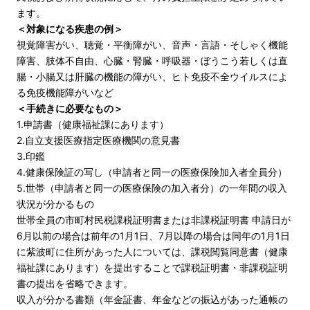
ます。
＜対象になる疾患の例＞
視覚障害がい、聴覚・平衡障がい、音声・言語・そしゃく機能
障害、肢体不自由、心臓・腎臓・呼吸器・ぼうこう若しくは直
腸・小腸又は肝臓の機能の障がい、ヒト免疫不全ウイルスによ
る免疫機能障がいなど
＜手続きに必要なもの＞
1.申請書（健康福祉課にあります）
2.自立支援医療指定医療機関の意見書
3.印鑑
4.健康保険証の写し（申請者と同一の医療保険加入者全員分）
5.世帯（申請者と同一の医療保険の加入者分）の一年間の収入
状況が分かるもの
世帯全員の市町村民税課税証明書または非課税証明書 申請日が
6月以前の場合は前年の1月1日、7月以降の場合は同年の1月1日
に紫波町に住所があった人については、課税閲覧同意書（健康
福祉課にあります）を提出することで課税証明書・非課税証明
書の提出を省略できます。
収入が分かる書類（年金証書、年金などの振込があった通帳の