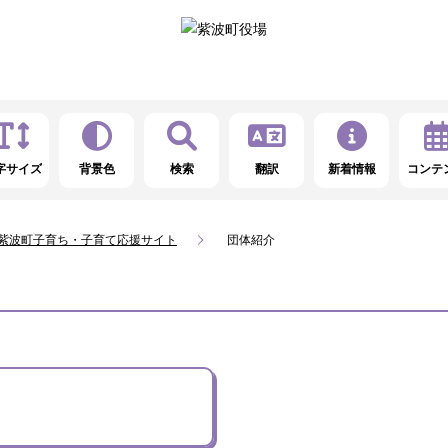
字サイズ
背景色
検索
翻訳
新着情報
コンテ
_紫波町子育ち・子育て応援サイト
団体紹介