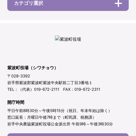
カテゴリ選択
紫波町役場（シワチョウ）
〒028-3392
岩手県紫波郡紫波町紫波中央駅前二丁目3番地１
TEL：（代表）019-672-2111 FAX：019-672-2311
開庁時間
平日午前8時30分～午後5時15分（祝日、年末年始は除く）
窓口延長：月曜日午後7時まで（町民課、税務課）
岩手中央農協紫波町役場公金派出所 午前9時～午後3時30分