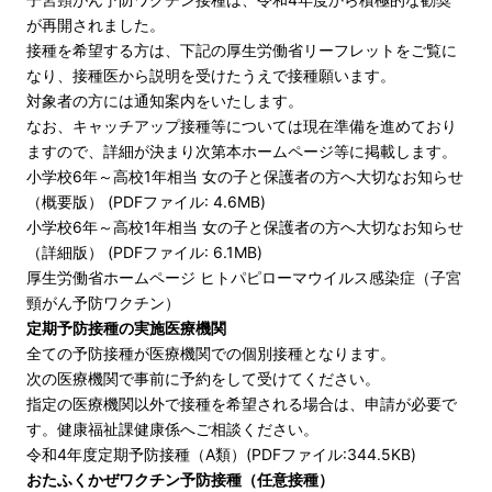
が再開されました。
接種を希望する方は、下記の厚生労働省リーフレットをご覧に
なり、接種医から説明を受けたうえで接種願います。
対象者の方には通知案内をいたします。
なお、キャッチアップ接種等については現在準備を進めており
ますので、詳細が決まり次第本ホームページ等に掲載します。
小学校6年～高校1年相当 女の子と保護者の方へ大切なお知らせ
（概要版） (PDFファイル: 4.6MB)
小学校6年～高校1年相当 女の子と保護者の方へ大切なお知らせ
（詳細版） (PDFファイル: 6.1MB)
厚生労働省ホームページ ヒトパピローマウイルス感染症（子宮
頸がん予防ワクチン）
定期予防接種の実施医療機関
全ての予防接種が医療機関での個別接種となります。
次の医療機関で事前に予約をして受けてください。
指定の医療機関以外で接種を希望される場合は、申請が必要で
す。健康福祉課健康係へご相談ください。
令和4年度定期予防接種（A類）(PDFファイル:344.5KB)
おたふくかぜワクチン予防接種（任意接種）