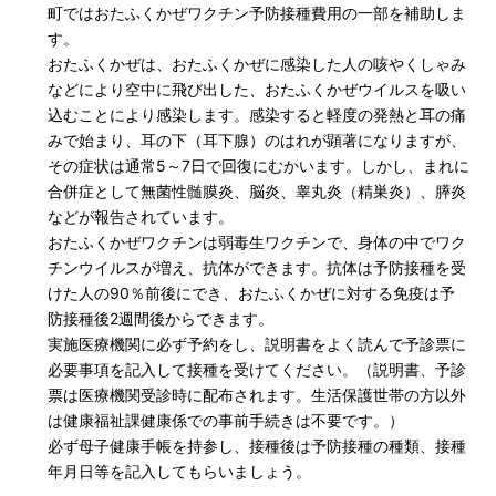
町ではおたふくかぜワクチン予防接種費用の一部を補助しま
す。
おたふくかぜは、おたふくかぜに感染した人の咳やくしゃみ
などにより空中に飛び出した、おたふくかぜウイルスを吸い
込むことにより感染します。感染すると軽度の発熱と耳の痛
みで始まり、耳の下（耳下腺）のはれが顕著になりますが、
その症状は通常5～7日で回復にむかいます。しかし、まれに
合併症として無菌性髄膜炎、脳炎、睾丸炎（精巣炎）、膵炎
などが報告されています。
おたふくかぜワクチンは弱毒生ワクチンで、身体の中でワク
チンウイルスが増え、抗体ができます。抗体は予防接種を受
けた人の90％前後にでき、おたふくかぜに対する免疫は予
防接種後2週間後からできます。
実施医療機関に必ず予約をし、説明書をよく読んで予診票に
必要事項を記入して接種を受けてください。（説明書、予診
票は医療機関受診時に配布されます。生活保護世帯の方以外
は健康福祉課健康係での事前手続きは不要です。）
必ず母子健康手帳を持参し、接種後は予防接種の種類、接種
年月日等を記入してもらいましょう。