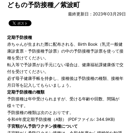
どもの予防接種／紫波町
最終更新日：2023年03月29日
定期予防接種
赤ちゃんが生まれた際に配布される、Birth Book（乳児一般健
康診査票・予防接種予診票）の中の予防接種予診票を使って接
種を受けてください。
転入等で予診票がお手元にない場合は、健康福祉課健康係で交
付を受けてください。
必ず母子健康手帳を持参し、接種後は予防接種の種類、接種年
月日等を記入してもらいましょう。
定期予防接種の種類
予防接種は年中受けられますが、受ける年齢や回数、間隔が
様々です。
予防接種の種類は次のとおりです。
令和4年度定期予防接種（A類） (PDFファイル: 344.9KB)
子宮頸がん予防ワクチン接種について
子宮頸がん予防ワクチン接種は、令和4年度から積極的な勧奨