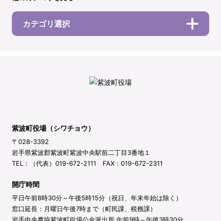
カテゴリ選択
紫波町役場（シワチョウ）
〒028-3392
岩手県紫波郡紫波町紫波中央駅前二丁目3番地１
TEL：（代表）019-672-2111 FAX：019-672-2311
開庁時間
平日午前8時30分～午後5時15分（祝日、年末年始は除く）
窓口延長：月曜日午後7時まで（町民課、税務課）
岩手中央農協紫波町役場公金派出所 午前9時～午後3時30分