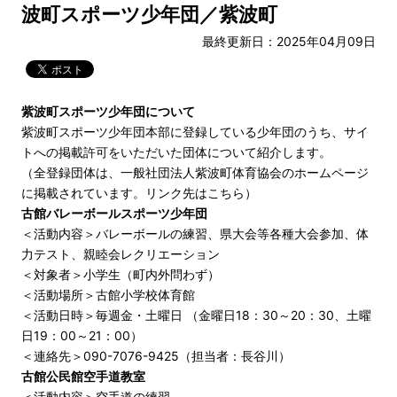
波町スポーツ少年団／紫波町
最終更新日：2025年04月09日
紫波町スポーツ少年団について
紫波町スポーツ少年団本部に登録している少年団のうち、サイ
トへの掲載許可をいただいた団体について紹介します。
（全登録団体は、一般社団法人紫波町体育協会のホームページ
に掲載されています。
リンク先はこちら
）
古館バレーボールスポーツ少年団
＜活動内容＞バレーボールの練習、県大会等各種大会参加、体
力テスト、親睦会レクリエーション
＜対象者＞小学生（町内外問わず）
＜活動場所＞古館小学校体育館
＜活動日時＞毎週金・土曜日 （金曜日18：30～20：30、土曜
日19：00～21：00）
＜連絡先＞090-7076-9425（担当者：長谷川）
古館公民館空手道教室
＜活動内容＞空手道の練習