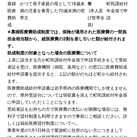
寡婦
かつて母子家庭の母として18歳未
有
町民課給付
医療
満の児童を養育した70歳未満の世
(本人及
年金係で申
費助
帯主
び世帯全
請
成
員)
※寡婦医療費助成制度では、保険が適用された医療費の一部負
担金相当額から、総医療費の2割を差し引いた額が給付されま
す。
助成制度の対象となった場合の医療費について
上表に該当する方が町民課給付年金係で申請手続きをして受給
者証を受け、医療機関（病院、薬局など）の窓口に医療費助成
給付申請書を提出すると、上記の額がのちほど町から給付され
ます。
医療費助成給付申請書は岩手県内の医療機関でしか使えません
ので、県外受診分については領収書を添えて町民課給付年金係
に申請していただくことになります。
受給者証をお持ちの方で医療費の支払いが困難な場合には、無
利子で貸付制度も利用できますので事前にご相談ください。詳
しくは
福祉医療貸付制度について
へ。
事業年度の1月1日時点で紫波町に住所のない方につきまして