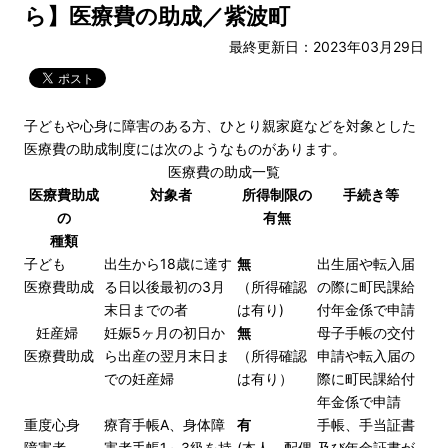
ら】医療費の助成／紫波町
最終更新日：2023年03月29日
子どもや心身に障害のある方、ひとり親家庭などを対象とした
医療費の助成制度には次のようなものがあります。
医療費の助成一覧
医療費助成
対象者
所得制限の
手続き等
の
有無
種類
子ども
出生から18歳に達す
無
出生届や転入届
医療費助成
る日以後最初の3月
（所得確認
の際に町民課給
末日までの者
は有り)
付年金係で申請
妊産婦
妊娠5ヶ月の初日か
無
母子手帳の交付
医療費助成
ら出産の翌月末日ま
（所得確認
申請や転入届の
での妊産婦
は有り）
際に町民課給付
年金係で申請
重度心身
療育手帳A、身体障
有
手帳、手当証書
障害者
害者手帳1～3級を持
(本人、配偶
及び年金証書が