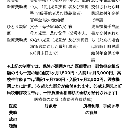
医療費助成
つ人、特別児童扶養
者及び扶養
交付されたら町
手当1級受給者及び障
義務者)
民課給付年金係
害年金1級の受給者
で申請
ひとり親家
父子・母子家庭の父
有
児童扶養手当証
庭
母と児童、及び父母
(父母本人、
書が交付された
医療費助成
のない児童（児童が
及び扶養義
ら（死別の場合
満18歳に達した最初
務者)
は随時）町民課
の3月末日まで）
給付年金係で申
請
※上記の制度では、保険が適用された医療費の一部負担金相当
額のうち一定の額(通院1ヶ月1,500円・入院1ヶ月5,000円。高
校生年齢までは通院1ヶ月750円・入院1ヶ月2,500円。医療機
関ごとに計算。)を超えた部分が給付されます。(3歳未満児と町
民税非課税世帯は、一部負担金相当額の全額が給付されます)
医療費の助成（寡婦医療費助成）
医療
対象者
所得制限
手続き等
費助
の有無
成の
種類