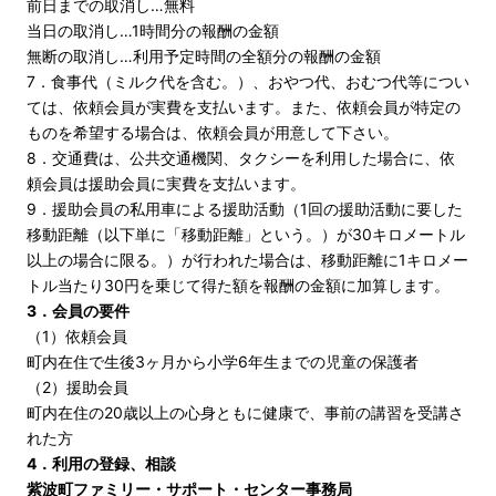
前日までの取消し…無料
当日の取消し…1時間分の報酬の金額
無断の取消し…利用予定時間の全額分の報酬の金額
7．食事代（ミルク代を含む。）、おやつ代、おむつ代等につい
ては、依頼会員が実費を支払います。また、依頼会員が特定の
ものを希望する場合は、依頼会員が用意して下さい。
8．交通費は、公共交通機関、タクシーを利用した場合に、依
頼会員は援助会員に実費を支払います。
9．援助会員の私用車による援助活動（1回の援助活動に要した
移動距離（以下単に「移動距離」という。）が30キロメートル
以上の場合に限る。）が行われた場合は、移動距離に1キロメー
トル当たり30円を乗じて得た額を報酬の金額に加算します。
3．会員の要件
（1）依頼会員
町内在住で生後3ヶ月から小学6年生までの児童の保護者
（2）援助会員
町内在住の20歳以上の心身ともに健康で、事前の講習を受講さ
れた方
4．利用の登録、相談
紫波町ファミリー・サポート・センター事務局