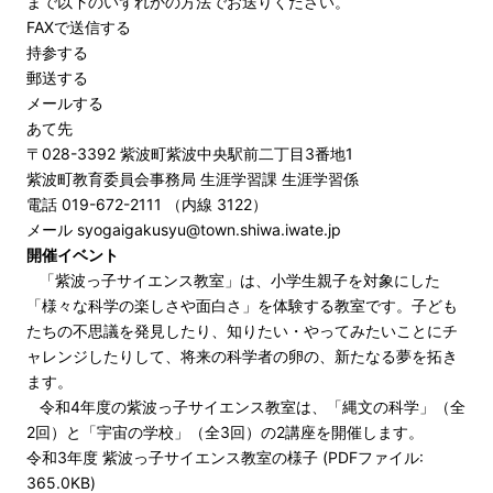
まで以下のいずれかの方法でお送りください。
FAXで送信する
持参する
郵送する
メールする
あて先
〒028-3392 紫波町紫波中央駅前二丁目3番地1
紫波町教育委員会事務局 生涯学習課 生涯学習係
電話 019-672-2111 （内線 3122）
メール
syogaigakusyu@town.shiwa.iwate.jp
開催イベント
「紫波っ子サイエンス教室」は、小学生親子を対象にした
「様々な科学の楽しさや面白さ」を体験する教室です。子ども
たちの不思議を発見したり、知りたい・やってみたいことにチ
ャレンジしたりして、将来の科学者の卵の、新たなる夢を拓き
ます。
令和4年度の紫波っ子サイエンス教室は、「縄文の科学」（全
2回）と「宇宙の学校」（全3回）の2講座を開催します。
令和3年度 紫波っ子サイエンス教室の様子 (PDFファイル:
365.0KB)