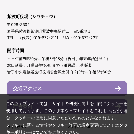
紫波町役場（シワチョウ）
〒028-3392
岩手県紫波郡紫波町紫波中央駅前二丁目3番地１
TEL：（代表）019-672-2111 FAX：019-672-2311
開庁時間
平日午前8時30分～午後5時15分（祝日、年末年始は除く）
窓口延長：月曜日午後7時まで（町民課、税務課）
岩手中央農協紫波町役場公金派出所 午前9時～午後3時30分
交通アクセス
このウェブサイトでは、サイトの利便性向上を目的にクッキーを
庁舎案内
使用しております。このまま本ウェブサイトをご利用いただく場
合、クッキーの使用に同意いただいたものとみなされます。
クッキーに関する情報やクッキー許可の設定変更については
クッ
サイトポリシー
プライバシーポリシー
キーポリシーについて
をご覧ください。