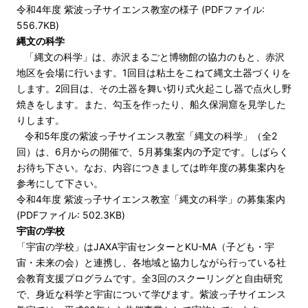
令和4年度 紫波っ子サイエンス教室の様子 (PDFファイル:
556.7KB)
縄文の科学
「縄文の科学」は、赤沢まるごと博物館の協力のもと、赤沢
地区を会場に行います。1回目は粘土をこねて縄文土器づくりを
します。2回目は、その土器を舞い切り式火起こし器で点火し野
焼きをします。また、勾玉を作ったり、船久保洞窟を見学した
りします。
令和5年度の紫波っ子サイエンス教室「縄文の科学」（全2
回）は、6月からの開催で、5月募集案内の予定です。しばらく
お待ち下さい。なお、内容につきましては昨年度の募集案内を
参考にして下さい。
令和4年度 紫波っ子サイエンス教室「縄文の科学」の募集案内
(PDFファイル: 502.3KB)
宇宙の学校
「宇宙の学校」はJAXA宇宙センターとKU-MA（子ども・宇
宙・未来の会）と連携し、各地域と協力しながら行っている社
会教育支援プログラムです。全3回のスクーリングと自由研究
で、身近な科学と宇宙について学びます。紫波っ子サイエンス