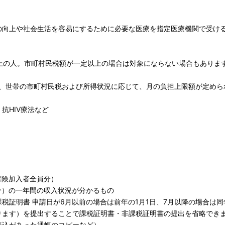
の向上や社会生活を容易にするために必要な医療を指定医療機関で受け
上の人。市町村民税額が一定以上の場合は対象にならない場合もありま
し、世帯の市町村民税および所得状況に応じて、月の負担上限額が定めら
抗HIV療法など
保険加入者全員分）
分）の一年間の収入状況が分かるもの
税証明書 申請日が6月以前の場合は前年の1月1日、7月以降の場合は同
ります）を提出することで課税証明書・非課税証明書の提出を省略でき
振込があった通帳のコピーなど）