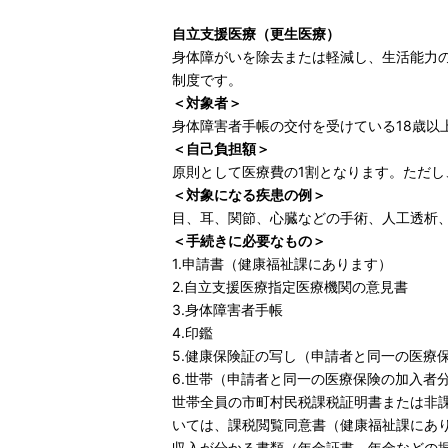
自立支援医療（更生医療）
身体障がいを除去または軽減し、生活能力
制度です。
＜対象者＞
身体障害者手帳の交付を受けている18歳以
＜自己負担額＞
原則として医療費の1割となります。ただ
＜対象になる疾患の例＞
目、耳、関節、心臓などの手術、人工透析、
＜手続きに必要なもの＞
1.申請書（健康福祉課にあります）
2.自立支援医療指定医療機関の意見書
3.身体障害者手帳
4.印鑑
5.健康保険証の写し（申請者と同一の医療
6.世帯（申請者と同一の医療保険の加入者
世帯全員の市町村民税課税証明書または非課
いては、課税閲覧同意書（健康福祉課にあ
収入が分かる書類（年金証書、年金などの