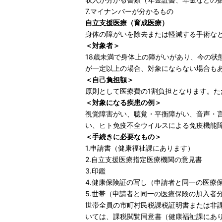
7.マイナンバーが分かるもの
自立支援医療（育成医療）
身体の障がいを除去または軽減する手術な
＜対象者＞
18歳未満で身体上の障がいがあり、今の
が一定以上の場合、対象にならない場合も
＜自己負担額＞
原則として医療費の1割負担となります。
＜対象になる疾患の例＞
視覚障害がい、聴覚・平衡障がい、音声・
い、ヒト免疫不全ウイルスによる免疫機能
＜手続きに必要なもの＞
1.申請書（健康福祉課にあります）
2.自立支援医療指定医療機関の意見書
3.印鑑
4.健康保険証の写し（申請者と同一の医療
5.世帯（申請者と同一の医療保険の加入者
世帯全員の市町村民税課税証明書または非課
いては、課税閲覧同意書（健康福祉課にあ