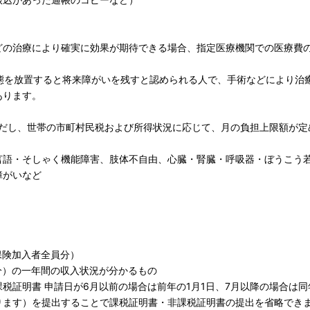
どの治療により確実に効果が期待できる場合、指定医療機関での医療費
状態を放置すると将来障がいを残すと認められる人で、手術などにより治
あります。
ただし、世帯の市町村民税および所得状況に応じて、月の負担上限額が定
言語・そしゃく機能障害、肢体不自由、心臓・腎臓・呼吸器・ぼうこう
障がいなど
保険加入者全員分）
分）の一年間の収入状況が分かるもの
税証明書 申請日が6月以前の場合は前年の1月1日、7月以降の場合は同
ります）を提出することで課税証明書・非課税証明書の提出を省略でき