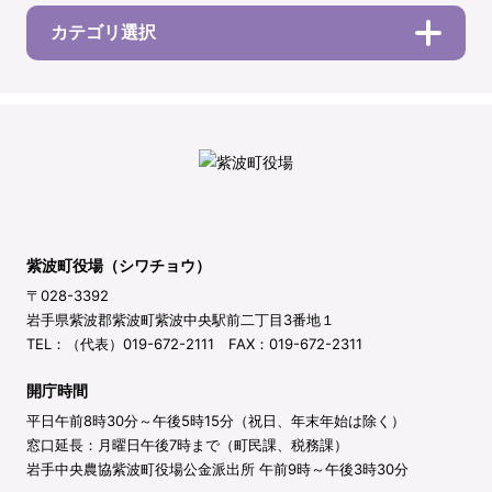
カテゴリ選択
紫波町役場（シワチョウ）
〒028-3392
岩手県紫波郡紫波町紫波中央駅前二丁目3番地１
TEL：（代表）019-672-2111 FAX：019-672-2311
開庁時間
平日午前8時30分～午後5時15分（祝日、年末年始は除く）
窓口延長：月曜日午後7時まで（町民課、税務課）
岩手中央農協紫波町役場公金派出所 午前9時～午後3時30分