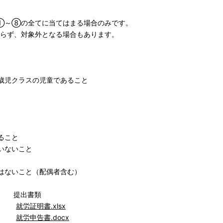
①～⑧の全てに当てはまる場合のみです。
らず、対象外となる場合もあります。
歳児クラスの児童であること
ること
いないこと
はないこと（配偶者含む）
提出書類
の方）
就労証明書.xlsx
業）
就労申告書.docx