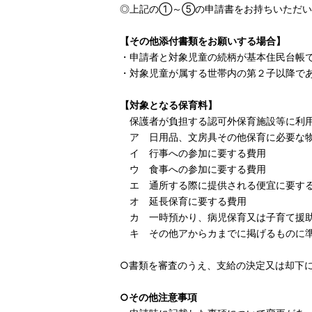
◎上記の①～⑤の申請書をお持ちいただい
【その他添付書類をお願いする場合】
・申請者と対象児童の続柄が基本住民台帳
・対象児童が属する世帯内の第２子以降で
【対象となる保育料】
保護者が負担する認可外保育施設等に利用
ア 日用品、文房具その他保育に必要な物
イ 行事への参加に要する費用
ウ 食事への参加に要する費用
エ 通所する際に提供される便宜に要す
オ 延長保育に要する費用
カ 一時預かり、病児保育又は子育て援助
キ その他アからカまでに掲げるものに
○書類を審査のうえ、支給の決定又は却下
○その他注意事項