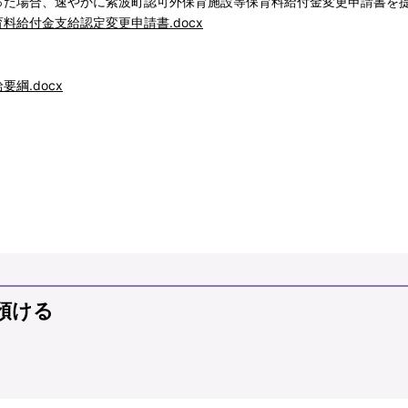
た場合、速やかに紫波町認可外保育施設等保育料給付金変更申請書を
料給付金支給認定変更申請書.docx
綱.docx
預ける