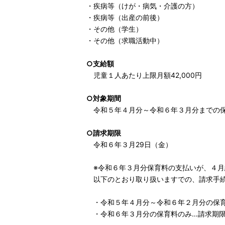
・疾病等（けが・病気・介護の
・疾病等（出産の前後） 母子健
・その他（学生） 在
・その他（求職活動
○支給額
児童１人あたり上限月額42,000円
○対象期間
令和５年４月分～令和６年３月分までの
○請求期限
令和６年３月29日（金）
※令和６年３月分保育料の支払いが、４月
以下のとおり取り扱いますでの、請求手続
・令和５年４月分～令和６年２月分の保育
・令和６年３月分の保育料のみ…請求期限