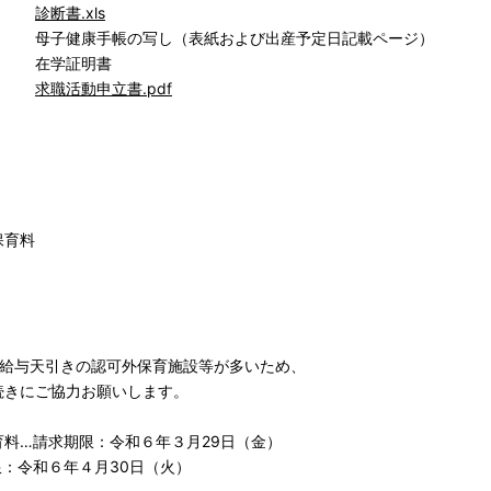
方）
診断書.xls
康手帳の写し（表紙および出産予定日記載ページ）
学証明書
中）
求職活動申立書.pdf
保育料
給与天引きの認可外保育施設等が多いため、
きにご協力お願いします。
料…請求期限：令和６年３月29日（金）
：令和６年４月30日（火）