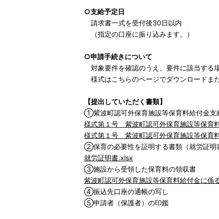
○支給予定日
請求書一式を受付後30日以内
（指定の口座に振り込みます。）
○申請手続きについて
対象要件を確認のうえ、要件に該当する場
様式はこちらのページでダウンロードまた
【提出していただく書類】
①紫波町認可外保育施設等保育料給付金支
様式第１号 紫波町認可外保育施設等保育料給
様式第１号 紫波町認可外保育施設等保育料
②保育の必要性を証明する書類（就労証明
就労証明書.xlsx
③施設から受領した保育料の領収書
紫波町認可外保育施設等保育料給付金に係る領
④振込先口座の通帳の写し
⑤申請者（保護者）の印鑑