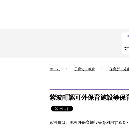
文
ホーム
子育て・教育
保育所・児
紫波町認可外保育施設等保
紫波町は、認可外保育施設等を利用する０