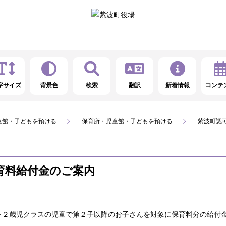
字サイズ
背景色
検索
翻訳
新着情報
コンテ
童館・子どもを預ける
保育所・児童館・子どもを預ける
紫波町認
育料給付金のご案内
～２歳児クラスの児童で第２子以降のお子さんを対象に保育料分の給付