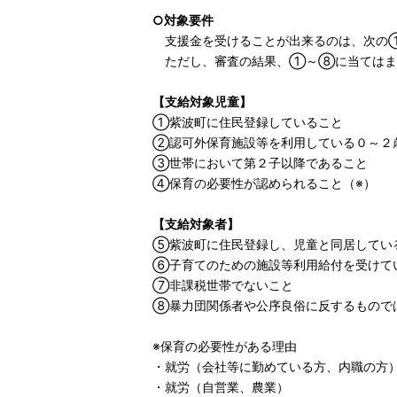
○対象要件
支援金を受けることが出来るのは、次の
ただし、審査の結果、①～⑧に当てはま
【支給対象児童】
①紫波町に住民登録していること
②認可外保育施設等を利用している０～２
③世帯において第２子以降​であること
④保育の必要性が認められること（※）
【支給対象者】
⑤紫波町に住民登録し、児童と同居してい
⑥子育てのための施設等利用給付を受けて
⑦非課税世帯でないこと
⑧暴力団関係者や公序良俗に反するもので
※保育の必要性がある理由 
・就労（会社等に勤めている方、内職
・就労（自営業、農