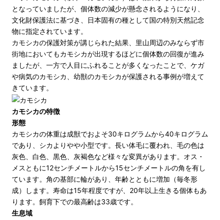
となっていましたが、個体数の減少が懸念されるようになり、
文化財保護法に基づき、日本固有の種として国の特別天然記念
物に指定されています。
カモシカの保護対策が講じられた結果、里山周辺のみならず市
街地においてもカモシカが出現するほどに個体数の回復が進み
ましたが、一方で人目にふれることが多くなったことで、ケガ
や病気のカモシカ、幼獣のカモシカが保護される事例が増えて
きています。
カモシカの特徴
形態
カモシカの体重は成獣でおよそ30キログラムから40キログラム
であり、シカよりやや小型です。長い体毛に覆われ、毛の色は
灰色、白色、黒色、灰褐色など様々な変異があります。オス・
メスともに12センチメートルから15センチメートルの角を有し
ています。角の基部に輪があり、年齢とともに増加（毎冬形
成）します。寿命は15年程度ですが、20年以上生きる個体もあ
ります。飼育下での最高齢は33歳です。
生息域