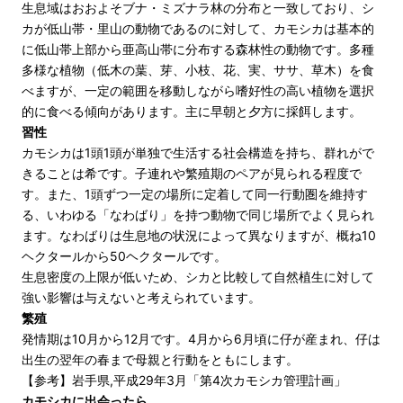
生息域はおおよそブナ・ミズナラ林の分布と一致しており、シ
カが低山帯・里山の動物であるのに対して、カモシカは基本的
に低山帯上部から亜高山帯に分布する森林性の動物です。多種
多様な植物（低木の葉、芽、小枝、花、実、ササ、草木）を食
べますが、一定の範囲を移動しながら嗜好性の高い植物を選択
的に食べる傾向があります。主に早朝と夕方に採餌します。
習性
カモシカは1頭1頭が単独で生活する社会構造を持ち、群れがで
きることは希です。子連れや繁殖期のペアが見られる程度で
す。また、1頭ずつ一定の場所に定着して同一行動圏を維持す
る、いわゆる「なわばり」を持つ動物で同じ場所でよく見られ
ます。なわばりは生息地の状況によって異なりますが、概ね10
ヘクタールから50ヘクタールです。
生息密度の上限が低いため、シカと比較して自然植生に対して
強い影響は与えないと考えられています。
繁殖
発情期は10月から12月です。4月から6月頃に仔が産まれ、仔は
出生の翌年の春まで母親と行動をともにします。
【参考】岩手県,平成29年3月「第4次カモシカ管理計画」
カモシカに出会ったら