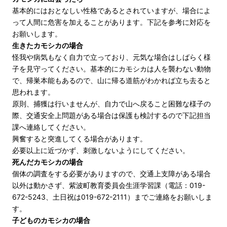
基本的にはおとなしい性格であるとされていますが、場合によ
って人間に危害を加えることがあります。下記を参考に対応を
お願いします。
生きたカモシカの場合
怪我や病気もなく自力で立っており、元気な場合はしばらく様
子を見守ってください。基本的にカモシカは人を襲わない動物
で、帰巣本能もあるので、山に帰る道筋がわかれば立ち去ると
思われます。
原則、捕獲は行いませんが、自力で山へ戻ること困難な様子の
際、交通安全上問題がある場合は保護も検討するので下記担当
課へ連絡してください。
興奮すると突進してくる場合があります。
必要以上に近づかず、刺激しないようにしてください。
死んだカモシカの場合
個体の調査をする必要がありますので、交通上支障がある場合
以外は動かさず、紫波町教育委員会生涯学習課（電話：019-
672-5243、土日祝は019-672-2111）までご連絡をお願いしま
す。
子どものカモシカの場合