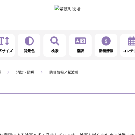
字サイズ
背景色
検索
翻訳
新着情報
コンテ
災
消防・防災
防災情報／紫波町
な豪雨による被害も多く発生しています。被害を減らすためには過去の