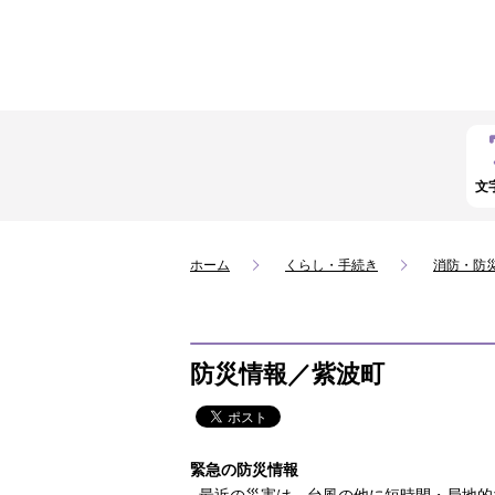
文
ホーム
くらし・手続き
消防・防
防災情報／紫波町
緊急の防災情報
最近の災害は、台風の他に短時間・局地的