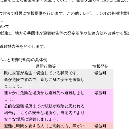
の方法で町民に情報提供を行います。この他テレビ、ラジオの各種注意
う。
ついて
を教訓に、地方公共団体が避難勧告等の発令基準や伝達方法を改善する際
避難勧告等を発令します。
ベルと避難行動等の具体例
避難行動等
情報発信
既に災害が発生・切迫している状況です。
紫波町
命が危険ですので、直ちに身の安全を確保し
ましょう。
速やかに危険な場所から避難先へ避難しまし
紫波町
ょう。
公的な避難場所までの移動が危険と思われる
場合は、近くの安全な場所や、自宅内のより
安全な場所に避難しましょう。
避難に時間を要する人（ご高齢の方、障がい
紫波町