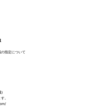
域
域の指定について
報）
ます。
com/