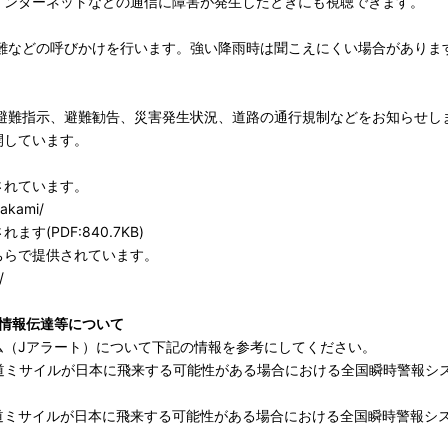
インターネットなどの通信に障害が発生したときにも視聴できます。
難などの呼びかけを行います。強い降雨時は聞こえにくい場合がありま
避難指示、避難勧告、災害発生状況、道路の通行規制などをお知らせし
開しています。
されています。
takami/
(PDF:840.7KB)
ちらで提供されています。
/
情報伝達等について
ム（Jアラート）について下記の情報を参考にしてください。
弾道ミサイルが日本に飛来する可能性がある場合における全国瞬時警報シ
弾道ミサイルが日本に飛来する可能性がある場合における全国瞬時警報シ