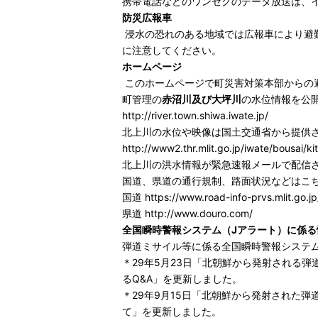
携帯電話などのワンセグのデータ放送は、
防災広報車
浸水の恐れのある地域では広報車により避
に注意してください。
ホームページ
このホームページで町災害対策本部からの
町管理の
赤沼川及び大坪川
の水位情報を公
http://river.town.shiwa.iwate.jp/
北上川の水位や映像は国土交通省から提供
http://www2.thr.mlit.go.jp/iwate/bousai/ki
北上川の洪水情報が緊急速報メールで配信されます
国道、県道の通行規制、路面状況などはこ
国道
https://www.road-info-prvs.mlit.go.jp
県道
http://www.douro.com/
全国瞬時警報システム（Jアラート）に係る
弾道ミサイル等に係る全国瞬時警報システ
＊29年5月23日「北朝鮮から発射される
るQ&A」を更新しました。
＊29年9月15日「北朝鮮から発射された
て」を更新しました。