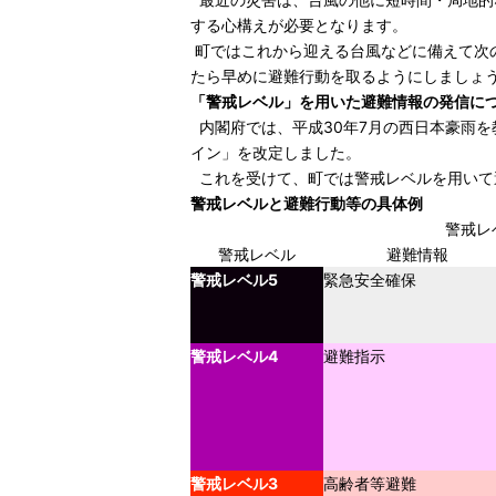
する心構えが必要となります。
町ではこれから迎える台風などに備えて次
たら早めに避難行動を取るようにしましょ
「警戒レベル」を用いた避難情報の発信に
内閣府では、平成30年7月の西日本豪雨
イン」を改定しました。
これを受けて、町では警戒レベルを用いて
警戒レベルと避難行動等の具体例
警戒レ
警戒レベル
避難情報
警戒レベル5
緊急安全確保
警戒レベル4
避難指示
警戒レベル3
高齢者等避難