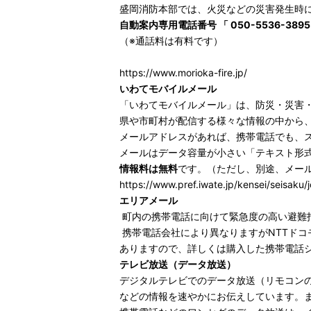
盛岡消防本部では、火災などの災害発生時
自動案内専用電話番号 「 050-5536-389
（※通話料は有料です）
https://www.morioka-fire.jp/
いわてモバイルメール
「いわてモバイルメール」は、防災・災害
県や市町村が配信する様々な情報の中から
メールアドレスがあれば、携帯電話でも、
メールはデータ容量が小さい「テキスト形
情報料は無料
です。（ただし、別途、メー
https://www.pref.iwate.jp/kensei/seisaku/
エリアメール
町内の携帯電話に向けて緊急度の高い避難
携帯電話会社により異なりますがNTTドコ
ありますので、詳しくは購入した携帯電話
テレビ放送（データ放送）
デジタルテレビでのデータ放送（リモコン
などの情報を速やかにお伝えしています。