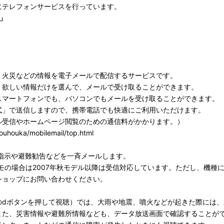
にテレフォンサービスを行っています。
5」
・火災などの情報を電子メールで配信するサービスです。
、欲しい情報だけを選んで、メールで受け取ることができます。
スマートフォンでも、パソコンでもメールを受け取ることができます。
式」で送信しますので、携帯電話でも快適にご利用いただけます。
ル受信やホームページ閲覧のための通信料がかかります。）
jouhouka/mobilemail/top.html
指示や避難勧告などを一斉メールします。
モの場合は2007年秋モデル以降は受信対応しています。ただし、機種
ショップにお問い合わせください。
のdボタンを押して視聴）では、大雨や地震、噴火などが起きた際には
また、災害情報や避難所情報なども、データ放送画面で確認することが