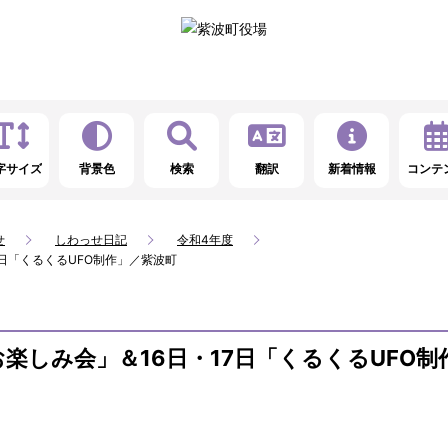
字サイズ
背景色
検索
翻訳
新着情報
コンテ
せ
しわっせ日記
令和4年度
7日「くるくるUFO制作」／紫波町
お楽しみ会」＆16日・17日「くるくるUFO