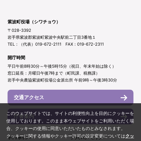
紫波町役場（シワチョウ）
〒028-3392
岩手県紫波郡紫波町紫波中央駅前二丁目3番地１
TEL：（代表）019-672-2111 FAX：019-672-2311
開庁時間
平日午前8時30分～午後5時15分（祝日、年末年始は除く）
窓口延長：月曜日午後7時まで（町民課、税務課）
岩手中央農協紫波町役場公金派出所 午前9時～午後3時30分
交通アクセス
このウェブサイトでは、サイトの利便性向上を目的にクッキーを
庁舎案内
使用しております。このまま本ウェブサイトをご利用いただく場
合、クッキーの使用に同意いただいたものとみなされます。
クッキーに関する情報やクッキー許可の設定変更については
クッ
サイトポリシー
プライバシーポリシー