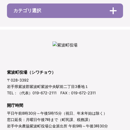
カテゴリ選択
紫波町役場（シワチョウ）
〒028-3392
岩手県紫波郡紫波町紫波中央駅前二丁目3番地１
TEL：（代表）019-672-2111 FAX：019-672-2311
開庁時間
平日午前8時30分～午後5時15分（祝日、年末年始は除く）
窓口延長：月曜日午後7時まで（町民課、税務課）
岩手中央農協紫波町役場公金派出所 午前9時～午後3時30分