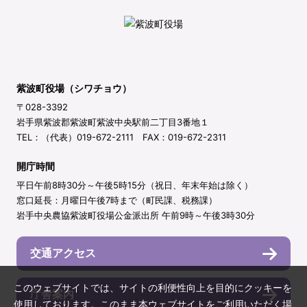
紫波町役場（シワチョウ）
〒028-3392
岩手県紫波郡紫波町紫波中央駅前二丁目3番地１
TEL：（代表）019-672-2111 FAX：019-672-2311
開庁時間
平日午前8時30分～午後5時15分（祝日、年末年始は除く）
窓口延長：月曜日午後7時まで（町民課、税務課）
岩手中央農協紫波町役場公金派出所 午前9時～午後3時30分
交通アクセス
このウェブサイトでは、サイトの利便性向上を目的にクッキーを
庁舎案内
使用しております。このまま本ウェブサイトをご利用いただく場