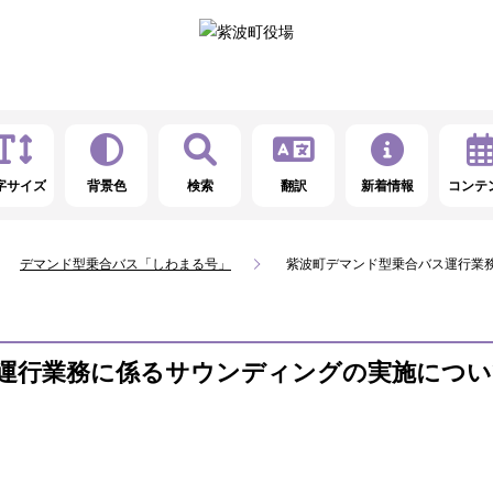
字サイズ
背景色
検索
翻訳
新着情報
コンテ
デマンド型乗合バス「しわまる号」
紫波町デマンド型乗合バス運行業
運行業務に係るサウンディングの実施につい