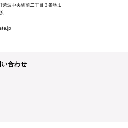
波町紫波中央駅前二丁目３番地１
係
）
te.jp
問い合わせ