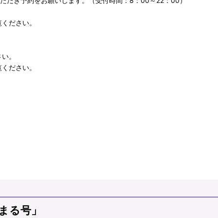
絡いただき予約をお願いします。（受付時間：8：00～22：00）
。
覧ください。
さい。
覧ください。
まる号」