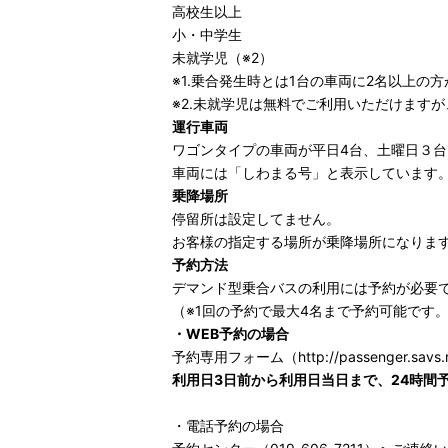
高校生以上
小・中学生
未就学児（※2）
※1.乗合発生時とは1台の車両に2名以上の
※2.未就学児は無料でご利用いただけます
運行車両
ワゴンタイプの車両が平日4台、土曜日３台
車両には「しわまる号」と表示しています
乗降場所
停留所は設定してません。
お客様の指定する場所が乗降場所になりま
予約方法
デマンド型乗合バスの利用には予約が必要
（※1回の予約で最大4名まで予約可能です
・WEB予約の場合
予約専用フォーム（
http://passenger.savs
利用日3日前から利用日当日まで、24時間
・電話予約の場合