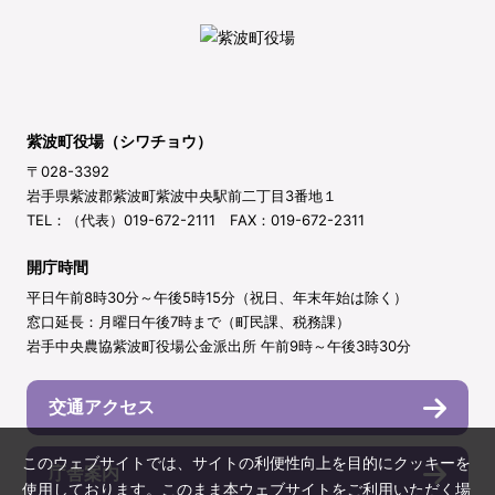
紫波町役場（シワチョウ）
〒028-3392
岩手県紫波郡紫波町紫波中央駅前二丁目3番地１
TEL：（代表）019-672-2111 FAX：019-672-2311
開庁時間
平日午前8時30分～午後5時15分（祝日、年末年始は除く）
窓口延長：月曜日午後7時まで（町民課、税務課）
岩手中央農協紫波町役場公金派出所 午前9時～午後3時30分
交通アクセス
このウェブサイトでは、サイトの利便性向上を目的にクッキーを
庁舎案内
使用しております。このまま本ウェブサイトをご利用いただく場