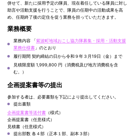
併せて、新たに採用予定の隊員、現在着任している隊員に対し
助言や活動支援を行うことで、隊員の任期中の活動成果を高
め、任期終了後の定住を促う業務を担っていただきます。
業務概要
業務内容 「
紫波町地域おこし協力隊募集・採用・活動支援
業務仕様書
」のとおり
履行期間 契約締結の日から令和９年３月19日（金）まで
見積限度額 1,999,800 円（消費税及び地方消費税を含
む。）
企画提案書等の提出
参加する者は、必要書類を下記により提出してください。
提出書類
企画提案書等送付書
（様式）
企画提案書（任意様式）
見積書（任意様式）
提出部数 各４部（正本１部、副本３部）