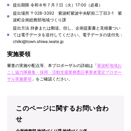
提出期限 令和８年７月７日（火）17:00（必着）
提出場所 〒028-3392 紫波町紫波中央駅前二丁目3-1 紫
波町企画総務部地域づくり課
提出方法 持参または郵送。但し、企画提案書と見積書つい
ては電子データを送付してください。電子データの送付先：
chiiki@town.shiwa.iwate.jp
実施要領
審査の実施や配点等、本プロポーザルの詳細は「
紫波町地域お
こし協力隊募集・採用・活動支援業務委託事業者選定プロポー
ザル実施要領
」をご確認ください。
このページに関するお問い合わ
せ
企画総務部 地域づくり課 地域づくり係