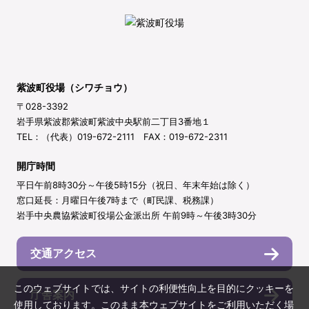
紫波町役場（シワチョウ）
〒028-3392
岩手県紫波郡紫波町紫波中央駅前二丁目3番地１
TEL：（代表）019-672-2111 FAX：019-672-2311
開庁時間
平日午前8時30分～午後5時15分（祝日、年末年始は除く）
窓口延長：月曜日午後7時まで（町民課、税務課）
岩手中央農協紫波町役場公金派出所 午前9時～午後3時30分
交通アクセス
このウェブサイトでは、サイトの利便性向上を目的にクッキーを
庁舎案内
使用しております。このまま本ウェブサイトをご利用いただく場