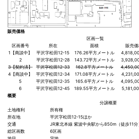
販売価格
区画一覧
区画番号
所在
面積
販売価
1【商談中】
平沢字松田12-15
176.26平方メートル
4,818,
2
平沢字松田12-28
143.72平方メートル
3,928,
3【契約済】
平沢字松田12-33
162.8平方メートル
4,450,
4【商談中】
平沢字松田12-34
171.08平方メートル
4,231,0
5
平沢字松田12-35
165.6平方メートル
4,095,
6
平沢字松田12-45
189.55平方メートル
5,181,0
概要
分譲概要
土地権利
所有権
所在地
平沢字松田12-15ほか
交通
JR東北本線 紫波中央駅から850m（徒歩11分
総区画数
6区画
地目
宅地