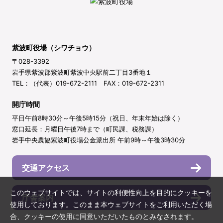
紫波町役場（シワチョウ）
〒028-3392
岩手県紫波郡紫波町紫波中央駅前二丁目3番地１
TEL：（代表）019-672-2111 FAX：019-672-2311
開庁時間
平日午前8時30分～午後5時15分（祝日、年末年始は除く）
窓口延長：月曜日午後7時まで（町民課、税務課）
岩手中央農協紫波町役場公金派出所 午前9時～午後3時30分
交通アクセス
このウェブサイトでは、サイトの利便性向上を目的にクッキーを
庁舎案内
使用しております。このまま本ウェブサイトをご利用いただく場
合、クッキーの使用に同意いただいたものとみなされます。