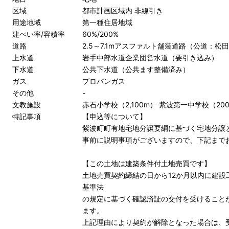
区域
都市計画区域内 非線引き
用途地域
第一種住居地域
建ぺい率/容積率
60%/200%
道路
2.5～7.1mアスファルト舗装道路（公道：松田
上水道
岩手中部水道企業団営水道（要引き込み）
下水道
公共下水道（公共ます整備済み）
ガス
プロパンガス
その他
-
文教施設
赤石小学校（2,100m） 紫波第一中学校（20
特記事項
【申込等について】
紫波町町有地宅地分譲要綱に基づく宅地分譲
事前に説明事項がございますので、下記まで
【この土地は建築条件付土地売買です】
土地売買契約締結の日から12か月以内に建設
基準法
の規定に基づく確認済証の交付を受けること
ます。
上記理由により契約が解除となった場合は、