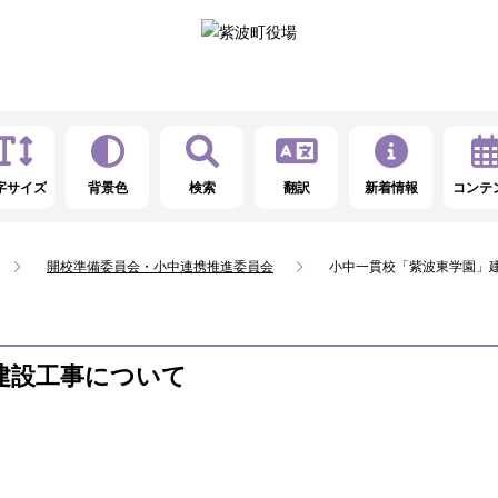
字サイズ
背景色
検索
翻訳
新着情報
コンテ
開校準備委員会・小中連携推進委員会
小中一貫校「紫波東学園」
建設工事について