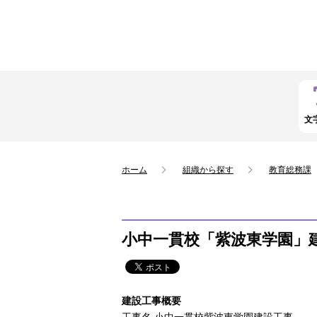
文
ホーム
組織から探す
教育総務課
小中一貫校「紫波東学園」
建設工事概要
工事名 小中一貫校紫波東学園建設工事