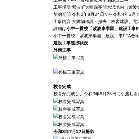
工事場所 紫波町犬吠森字間木沢地内（紫波
契約期間 令和2年8月24日から令和4年3月1
工事内容 支障物移設・撤去、校舎建設、
詳細は
小中一貫校「紫波東学園」建設工事P
小中一貫校「紫波東学園」建設工事PTA合同説明会
建設工事進捗状況
外構工事
校舎完成
校舎が完成し、令和3年8月25日に引渡し
令和3年7月27日撮影