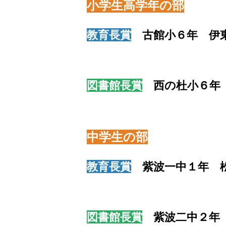
小学生高学年の部
教育長賞
古館小６年 伊東
図書館長賞
西の杜小６年 
中学生の部
教育長賞
紫波一中１年 松
図書館長賞
紫波二中２年 