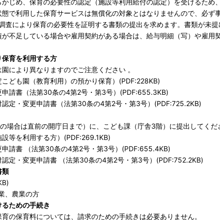
らかじめ、保育の必要性の認定（施設等利用給付の認定）を受けるため
状態で利用した保育サービスは無償化の対象とはなりませんので、必ず
況調査により保育の必要性を証明する書類の提出を求めます。書類が未提
績が不足している場合や雇用契約がある場合は、給与明細（写）や雇用
り保育を利用する方
園により異なりますのでご注意ください 。
ども園（教育利用）の預かり保育）(PDF:228KB)
（法第30条の4第2号・第3号）(PDF:655.3KB)
・変更申請書（法第30条の4第2号・第3号）(PDF:725.2KB)
日祝の場合は直前の開庁日まで）に、こども課（庁舎3階）に提出してくだ
利用する方）(PDF:269.1KB)
 （法第30条の4第2号・第3号）(PDF:655.4KB)
変更申請書 （法第30条の4第2号・第3号）(PDF:752.2KB)
書類
B)
業、農業の方
けるための手続き
保育の保育料については、請求のための手続きは必要ありません。