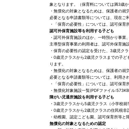
象となります。（保育料については満3歳
・無償化の対象となるためは、保護者の就
必要となる申請書類等については、現在ご
・「保育の必要性」については、認可保育
認可外保育施設等を利用する子ども
・認可外保育施設のほか、一時預かり事業
主導型保育事業の利用者は、認可外保育施
・保育の必要性の認定を受けた、3歳児クラ
・0歳児クラスから2歳児クラスまでの子ど
ります。
・無償化の対象となるためは、保護者の就
必要となる申請書類等については、利用さ
・「保育の必要性」については、認可保育
・
無償化対象施設一覧(PDFファイル:573KB
障がい児通所施設を利用する子ども
・3歳児クラスから5歳児クラス（小学校
・0歳児クラスから2歳児クラスの住民税非
・幼稚園、認定こども園、認可保育所等と
無償化の対象となるための認定