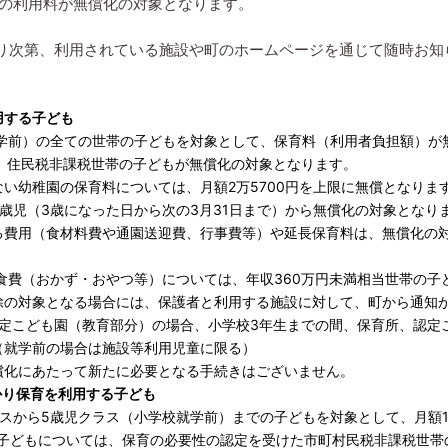
ちの利用料が無償化の対象となります。
り次第、利用されている施設や町のホームページを通じて随時お知
用する子ども
就学前）の全ての世帯の子どもを対象として、保育料（利用者負担額）が
、住民税非課税世帯の子どもが無償化の対象となります。
い幼稚園の保育料については、月額2万5700円を上限に無償となりま
歳児（3歳になった日から次の3月31日まで）から無償化の対象となり
る費用（食材料費や通園送迎費、行事費等）や延長保育料は、無償化の
食費（おかず・おやつ等）については、年収360万円未満相当世帯の子
除の対象となる場合には、保護者と利用する施設に対して、町から通知
認定こども園（教育部分）の場合、小学校3年生までの間、保育所、認定
（就学前の場合は施設等利用児童に限る）
償化にあたって新たに必要となる手続きはございません。
かり保育を利用する子ども
スから5歳児クラス（小学校就学前）までの子どもを対象として、月額1
の子どもについては、保育の必要性の認定を受けた市町村民税非課税世帯の