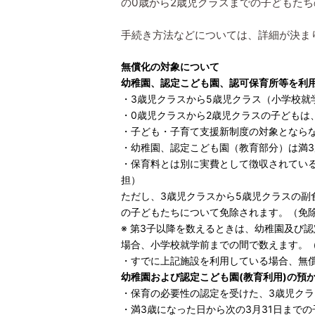
の0歳から2歳児クラスまでの子どもた
手続き方法などについては、詳細が決ま
無償化の対象について
幼稚園、認定こども園、認可保育所等を利
・3歳児クラスから5歳児クラス（小学校
・0歳児クラスから2歳児クラスの子どもは
・子ども・子育て支援新制度の対象とならな
・幼稚園、認定こども園（教育部分）は満3
・保育料とは別に実費として徴収されてい
担）
ただし、3歳児クラスから5歳児クラスの副
の子どもたちについて免除されます。（免
※ 第3子以降を数えるときは、幼稚園及び
場合、小学校就学前までの間で数えます。
・すでに上記施設を利用している場合、無
幼稚園および認定こども園(教育利用)の預
・保育の必要性の認定を受けた、3歳児クラ
・満3歳になった日から次の3月31日まで