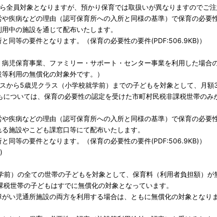
から全員対象となりますが、預かり保育では取扱いが異なりますのでご注
労や疾病などの理由（認可保育所への入所と同様の基準）で保育の必要
利用中の施設を通じて配布いたします。
所と同等の要件となります。（
保育の必要性の要件(PDF:506.9KB)
）
、病児保育事業、ファミリー・サポート・センター事業を利用した場合
設等利用の無償化の対象外です。）
スから5歳児クラス（小学校就学前）までの子どもを対象として、月額3
もについては、保育の必要性の認定を受けた市町村民税非課税世帯のみが
労や疾病などの理由（認可保育所への入所と同様の基準）で保育の必要
れる施設やこども課窓口等にて配布いたします。
所と同等の要件となります。（
保育の必要性の要件(PDF:506.9KB)
）
)
就学前）の全ての世帯の子どもを対象として、保育料（利用者負担額）が
課税世帯の子どもはすでに無償化の対象となっています。
障がい児通所施設の両方を利用する場合は、ともに無償化の対象となり