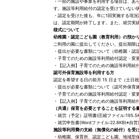
・一部の施設や事業を利用する場合は、あ
す。施設等利用給付の認定を受けていない
・認定を受けた後も、年に1回実施する現
は、認定期間が終了します。また、就労実
様式について
幼稚園・認定こども園（教育利用）の預か
ご利用の園に提出してください。提出期限は
・
提出が必要な書類について（幼稚園・認定こ
・
子育てのための施設等利用給付認定・変更申請書
・
【記入例】子育てのための施設等利用給付認定
認可外保育施設等を利用する方
認定を希望する日の前月 15 日まで（土
・
提出が必要な書類について（認可外保育施設等を
・
子育てのための施設等利用給付認定・変更申請書
・
【記入例】子育てのための施設等利用給付認定・
（共通）保育を必要とすることを証明する
・
就労（予定）証明書(圧縮ファイル:195.5K
・
就労申告書(Wordファイル:22.8KB)
※自営
施設等利用費の支給（無償化の給付）を受
・幼稚園、保育所、認定こども園、地域型