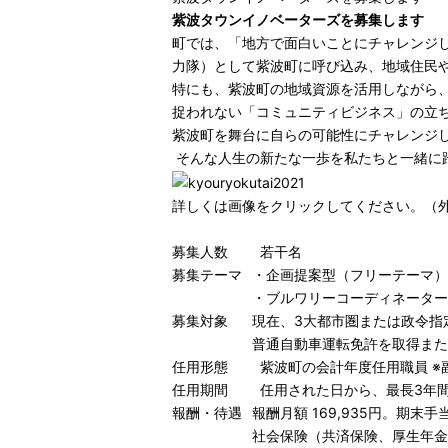
紫波タウンイノベーターズを募集します
町では、「地方で面白いことにチャレンジ
力隊）として紫波町に呼び込み、地域住民
特にも、紫波町の地域資源を活用しながら
捉われない「コミュニティビジネス」の立
紫波町を舞台に自らの可能性にチャレンジし
そんな人生の新たな一歩を私たちと一緒に
詳しくは画像をクリックしてください。（
募集人数
若干名
募集テーマ
・企画提案型（フリーテーマ）
・ブルワリーコーディネーター
募集対象
現在、3大都市圏または政令指
普通自動車運転免許を取得また
任用形態
紫波町の会計年度任用職員 ※
任用期間
任用された日から、最長3年
報酬・待遇
報酬月額 169,935円。期末手
社会保険（共済保険、厚生年金