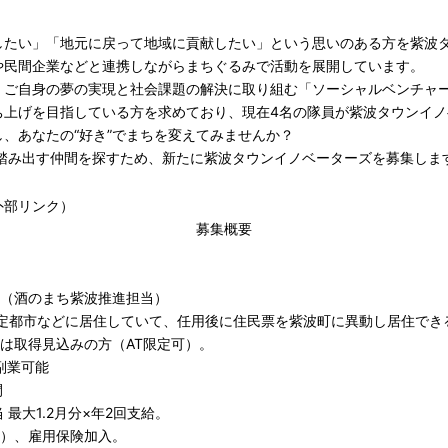
したい」「地元に戻って地域に貢献したい」という思いのある方を紫波
や民間企業などと連携しながらまちぐるみで活動を展開しています。
、ご自身の夢の実現と社会課題の解決に取り組む「ソーシャルベンチャ
ち上げを目指している方を求めており、現在4名の隊員が紫波タウンイ
、あなたの“好き”でまちを変えてみませんか？
踏み出す仲間を探すため、新たに紫波タウンイノベーターズを募集しま
外部リンク）
募集概要
（酒のまち紫波推進担当）
定都市などに居住していて、任用後に住民票を紫波町に異動し居住でき
は取得見込みの方（AT限定可）。
副業可能
間
当 最大1.2月分×年2回支給。
）、雇用保険加入。