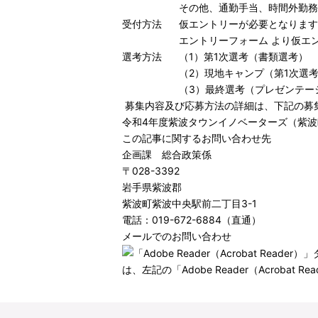
その他、通勤手当、時間外勤務
受付方法
仮エントリーが必要となります
エントリーフォーム
より仮エ
選考方法
（1）第1次選考（書類選考）
（2）現地キャンプ（第1次選
（3）最終選考（プレゼンテー
募集内容及び応募方法の詳細は、下記の募
令和4年度紫波タウンイノベーターズ（紫波町地域
この記事に関するお問い合わせ先
企画課 総合政策係
〒028-3392
岩手県紫波郡
紫波町紫波中央駅前二丁目3-1
電話：019-672-6884（直通）
メールでのお問い合わせ
は、左記の「Adobe Reader（Acro