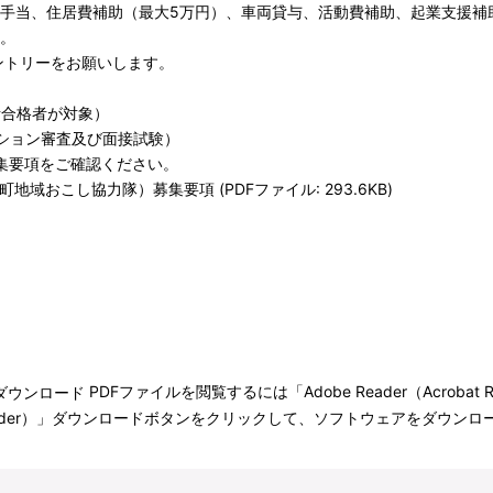
手当、住居費補助（最大5万円）、車両貸与、活動費補助、起業支援補助
。
ントリーをお願いします。
考合格者が対象）
ション審査及び面接試験）
集要項をご確認ください。
おこし協力隊）募集要項 (PDFファイル: 293.6KB)
PDFファイルを閲覧するには「Adobe Reader（Acroba
bat Reader）」ダウンロードボタンをクリックして、ソフトウェアをダ