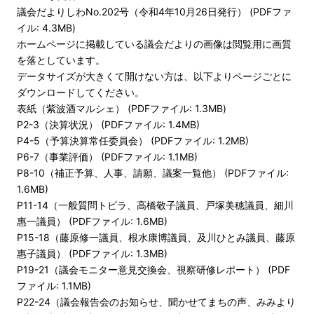
議会だよりしわNo.202号（令和4年10月26日発行） (PDFファ
イル: 4.3MB)
ホームページに掲載している議会だよりの画像は閲覧用に画質
を落としています。
データサイズが大きくて開けない方は、以下よりページごとに
ダウンロードしてください。
表紙（紫波酒マルシェ） (PDFファイル: 1.3MB)
P2-3（決算状況） (PDFファイル: 1.4MB)
P4-5（予算決算常任委員会） (PDFファイル: 1.2MB)
P6-7（事業評価） (PDFファイル: 1.1MB)
P8-10（補正予算、人事、請願、議案一覧他） (PDFファイル:
1.6MB)
P11-14（一般質問トビラ、高橋敬子議員、戸塚美穂議員、細川
惠一議員） (PDFファイル: 1.6MB)
P15-18（藤原修一議員、根水康博議員、及川ひとみ議員、藤原
惠子議員） (PDFファイル: 1.3MB)
P19-21（議会モニター意見交換会、視察研修レポート） (PDF
ファイル: 1.1MB)
P22-24（議会報告会のお知らせ、聞かせてまちの声、みみより