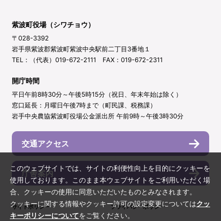
紫波町役場（シワチョウ）
〒028-3392
岩手県紫波郡紫波町紫波中央駅前二丁目3番地１
TEL：（代表）019-672-2111 FAX：019-672-2311
開庁時間
平日午前8時30分～午後5時15分（祝日、年末年始は除く）
窓口延長：月曜日午後7時まで（町民課、税務課）
岩手中央農協紫波町役場公金派出所 午前9時～午後3時30分
交通アクセス
このウェブサイトでは、サイトの利便性向上を目的にクッキーを
庁舎案内
使用しております。このまま本ウェブサイトをご利用いただく場
合、クッキーの使用に同意いただいたものとみなされます。
クッキーに関する情報やクッキー許可の設定変更については
クッ
サイトポリシー
プライバシーポリシー
キーポリシーについて
をご覧ください。