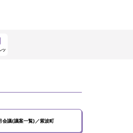
ンツ
月会議(議案一覧)／紫波町