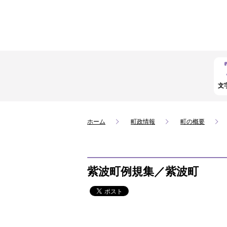
文
ホーム
町政情報
町の概要
紫波町例規集／紫波町