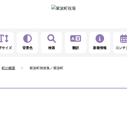
字サイズ
背景色
検索
翻訳
新着情報
コンテ
町の概要
紫波町例規集／紫波町