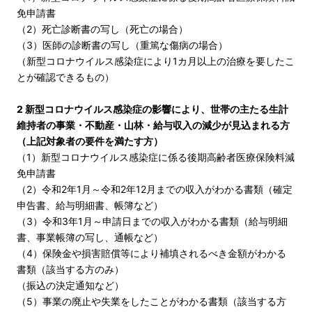
免申請書
（2）死亡診断書の写し（死亡の場合）
（3）医師の診断書の写し（重篤な傷病の場合）
（新型コロナウイルス感染症により1カ月以上の治療を要したこ
とが確認できるもの）
2 新型コロナウイルス感染症の影響により、世帯の主たる生計
維持者の事業・不動産・山林・給与収入の減少が見込まれる方
（上記対象者の要件を満たす方）
（1）新型コロナウイルス感染症に係る後期高齢者医療保険料減
免申請書
（2）令和2年1月～令和2年12月までの収入がわかる書類（確定
申告書、給与明細書、帳簿など）
（3）令和3年1月～申請日までの収入がわかる書類（給与明細
書、事業帳簿の写し、通帳など）
（4）保険金や損害賠償等により補填されるべき金額がわかる
書類（該当する方のみ）
（振込の決定通知など）
（5）事業の廃止や失業をしたことがわかる書類（該当する方