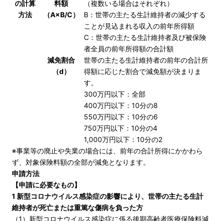
の計算
料額
（複数いる場合はそれぞれ）
方法
（A×B/C）
B：世帯の主たる生計維持者の減少する
ことが見込まれる収入の前年所得額
C：世帯の主たる生計維持者及び被保険
者全員の前年所得額の合計額
減免割合
世帯の主たる生計維持者の前年の合計所
（d）
得額に応じた割合で減免額が決まりま
す。
300万円以下：全部
400万円以下：10分の8
550万円以下：10分の6
750万円以下：10分の4
1,000万円以下：10分の2
※事業等の廃止や失業の場合には、前年の合計所得にかかわら
ず、対象保険料額の全部が減免となります。
申請方法
【申請に必要なもの】
1 新型コロナウイルス感染症の影響により、世帯の主たる生計
維持者が死亡または重篤な傷病を負った方
（1）新型コロナウイルス感染症に係る後期高齢者医療保険料減