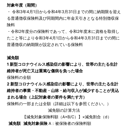
対象年度（期間）
・ 令和3年4月1日から令和4年3月31日までの間に納期限を迎え
る普通徴収保険料及び同期間内に年金天引きとなる特別徴収保
険料
・令和2年度分の保険料であって、令和2年度末に資格を取得し
たこと等により令和3年4月1日から令和4年3月31日までの間に
普通徴収の納期限が設定されている保険料
減免額
1 新型コロナウイルス感染症の影響により、世帯の主たる生計
維持者が死亡又は重篤な傷病を負った場合
保険料の全額
2 新型コロナウイルス感染症の影響により、世帯の主たる生計
維持者の事業・不動産・山林・給与収入が減少することが見込
まれる場合（上記対象者の要件を満たす方）
保険料の一部または全額（詳細は以下を参照ください。）
減免額の計算方法
【減免対象保険料額（A×B/C）】×減免割合（d）
減免額
減免対象保険
A：被保険者の保険料額