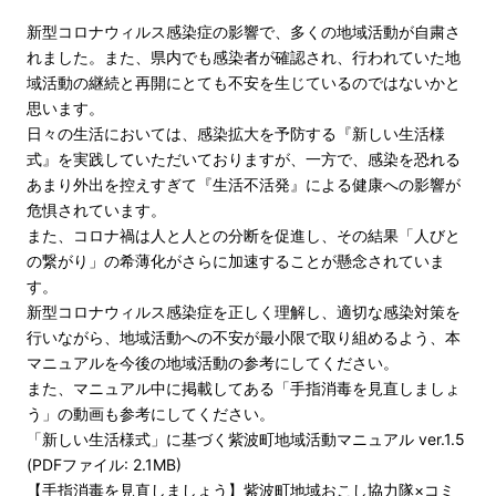
新型コロナウィルス感染症の影響で、多くの地域活動が自粛さ
れました。また、県内でも感染者が確認され、行われていた地
域活動の継続と再開にとても不安を生じているのではないかと
思います。
日々の生活においては、感染拡大を予防する『新しい生活様
式』を実践していただいておりますが、一方で、感染を恐れる
あまり外出を控えすぎて『生活不活発』による健康への影響が
危惧されています。
また、コロナ禍は人と人との分断を促進し、その結果「人びと
の繋がり」の希薄化がさらに加速することが懸念されていま
す。
新型コロナウィルス感染症を正しく理解し、適切な感染対策を
行いながら、地域活動への不安が最小限で取り組めるよう、本
マニュアルを今後の地域活動の参考にしてください。
また、マニュアル中に掲載してある「手指消毒を見直しましょ
う」の動画も参考にしてください。
「新しい生活様式」に基づく紫波町地域活動マニュアル ver.1.5
(PDFファイル: 2.1MB)
【手指消毒を見直しましょう】紫波町地域おこし協力隊×コミ