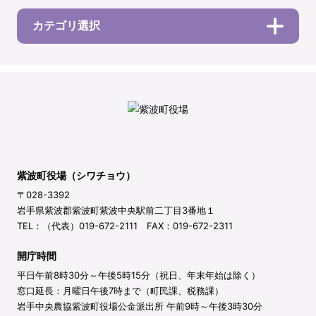
カテゴリ選択
紫波町役場（シワチョウ）
〒028-3392
岩手県紫波郡紫波町紫波中央駅前二丁目3番地１
TEL：（代表）019-672-2111 FAX：019-672-2311
開庁時間
平日午前8時30分～午後5時15分（祝日、年末年始は除く）
窓口延長：月曜日午後7時まで（町民課、税務課）
岩手中央農協紫波町役場公金派出所 午前9時～午後3時30分