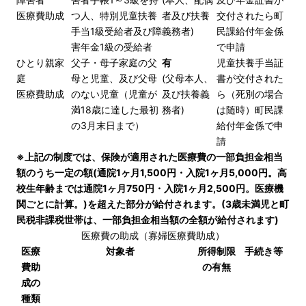
医療費助成
つ人、特別児童扶養
者及び扶養
交付されたら町
手当1級受給者及び障
義務者)
民課給付年金係
害年金1級の受給者
で申請
ひとり親家
父子・母子家庭の父
有
児童扶養手当証
庭
母と児童、及び父母
(父母本人、
書が交付された
医療費助成
のない児童（児童が
及び扶養義
ら（死別の場合
満18歳に達した最初
務者)
は随時）町民課
の3月末日まで）
給付年金係で申
請
※上記の制度では、保険が適用された医療費の一部負担金相当
額のうち一定の額(通院1ヶ月1,500円・入院1ヶ月5,000円。高
校生年齢までは通院1ヶ月750円・入院1ヶ月2,500円。医療機
関ごとに計算。)を超えた部分が給付されます。(3歳未満児と町
民税非課税世帯は、一部負担金相当額の全額が給付されます)
医療費の助成（寡婦医療費助成）
医療
対象者
所得制限
手続き等
費助
の有無
成の
種類