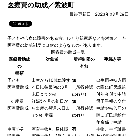
医療費の助成／紫波町
最終更新日：2023年03月29日
子どもや心身に障害のある方、ひとり親家庭などを対象とした
医療費の助成制度には次のようなものがあります。
医療費の助成一覧
医療費助成
対象者
所得制限の
手続き等
の
有無
種類
子ども
出生から18歳に達す
無
出生届や転入届
医療費助成
る日以後最初の3月
（所得確認
の際に町民課給
末日までの者
は有り)
付年金係で申請
妊産婦
妊娠5ヶ月の初日か
無
母子手帳の交付
医療費助成
ら出産の翌月末日ま
（所得確認
申請や転入届の
での妊産婦
は有り）
際に町民課給付
年金係で申請
重度心身
療育手帳A、身体障
有
手帳、手当証書
障害者
害者手帳1～3級を持
(本人、配偶
及び年金証書が