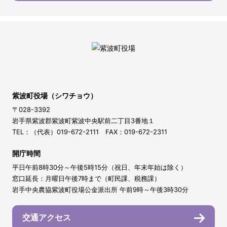
紫波町役場（シワチョウ）
〒028-3392
岩手県紫波郡紫波町紫波中央駅前二丁目3番地１
TEL：（代表）019-672-2111 FAX：019-672-2311
開庁時間
平日午前8時30分～午後5時15分（祝日、年末年始は除く）
窓口延長：月曜日午後7時まで（町民課、税務課）
岩手中央農協紫波町役場公金派出所 午前9時～午後3時30分
交通アクセス