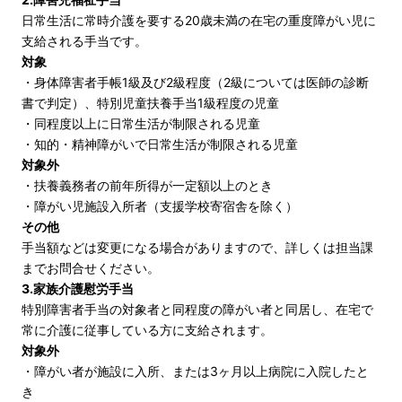
日常生活に常時介護を要する20歳未満の在宅の重度障がい児に
支給される手当です。
対象
・身体障害者手帳1級及び2級程度（2級については医師の診断
書で判定）、特別児童扶養手当1級程度の児童
・同程度以上に日常生活が制限される児童
・知的・精神障がいで日常生活が制限される児童
対象外
・扶養義務者の前年所得が一定額以上のとき
・障がい児施設入所者（支援学校寄宿舎を除く）
その他
手当額などは変更になる場合がありますので、詳しくは担当課
までお問合せください。
3.家族介護慰労手当
特別障害者手当の対象者と同程度の障がい者と同居し、在宅で
常に介護に従事している方に支給されます。
対象外
・障がい者が施設に入所、または3ヶ月以上病院に入院したと
き