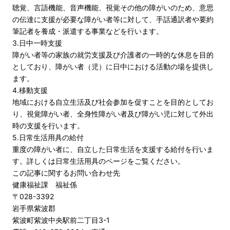
聴覚、言語機能、音声機能、視覚その他の障がいのため、意思
の伝達に支援が必要な障がい者等に対して、手話通訳者や要約
筆記者を養成・派遣する事業などを行います。
3.日中一時支援
障がい者等の家族の就労支援及び介護者の一時的な休息を目的
としており、障がい者（児）に日中における活動の場を提供し
ます。
4.移動支援
地域における自立生活及び社会参加を促すことを目的としてお
り、視覚障がい者、全身性障がい者及び障がい児に対して外出
時の支援を行います。
5.日常生活用具の給付
重度の障がい者に、自立した日常生活を支援する給付を行いま
す。詳しくは日常生活用具のページをご覧ください。
この記事に関するお問い合わせ先
健康福祉課 福祉係
〒028-3392
岩手県紫波郡
紫波町紫波中央駅前二丁目3-1