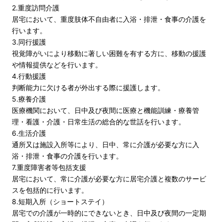
2.重度訪問介護
居宅において、重度肢体不自由者に入浴・排泄・食事の介護を
行います。
3.同行援護
視覚障がいにより移動に著しい困難を有する方に、移動の援護
や情報提供などを行います。
4.行動援護
判断能力に欠ける者が外出する際に援護します。
5.療養介護
医療機関において、日中及び夜間に医療と機能訓練・療養管
理・看護・介護・日常生活の総合的な世話を行います。
6.生活介護
通所又は施設入所等により、日中、常に介護が必要な方に入
浴・排泄・食事の介護を行います。
7.重度障害者等包括支援
居宅において、常に介護が必要な方に居宅介護と複数のサービ
スを包括的に行います。
8.短期入所（ショートステイ）
居宅での介護が一時的にできないとき、日中及び夜間の一定期