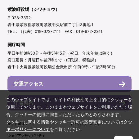
紫波町役場（シワチョウ）
〒028-3392
岩手県紫波郡紫波町紫波中央駅前二丁目3番地１
TEL：（代表）019-672-2111 FAX：019-672-2311
開庁時間
平日午前8時30分～午後5時15分（祝日、年末年始は除く）
窓口延長：月曜日午後7時まで（町民課、税務課）
岩手中央農協紫波町役場公金派出所 午前9時～午後3時30分
交通アクセス
このウェブサイトでは、サイトの利便性向上を目的にクッキーを
庁舎案内
使用しております。このまま本ウェブサイトをご利用いただく場
合、クッキーの使用に同意いただいたものとみなされます。
クッキーに関する情報やクッキー許可の設定変更については
クッ
サイトポリシー
プライバシーポリシー
キーポリシーについて
をご覧ください。
ウェブアクセシビリティ